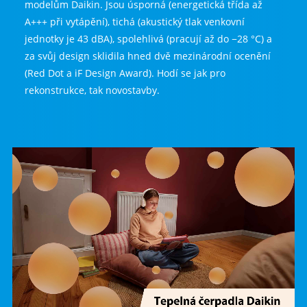
modelům Daikin. Jsou úsporná (energetická třída až
A+++ při vytápění), tichá (akustický tlak venkovní
jednotky je 43 dBA), spolehlivá (pracují až do −28 °C) a
za svůj design sklidila hned dvě mezinárodní ocenění
(Red Dot a iF Design Award). Hodí se jak pro
rekonstrukce, tak novostavby.